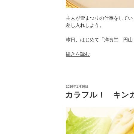
主人が雪まつりの仕事をしてい
差し入れしよう。
昨日、はじめて「洋食堂 円山
“札
続きを読む
幌
南
円
山
投
2016年1月30日
最
稿
カラフル！ キン
日:
強！
洋
食
堂
円
山