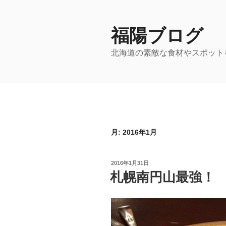
コ
ン
テ
福陽ブログ
ン
北海道の素敵な食材やスポット
ツ
へ
ス
キ
ッ
プ
月:
2016年1月
投
2016年1月31日
稿
札幌南円山最強！
日: