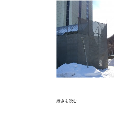
“円
続きを読む
山
散