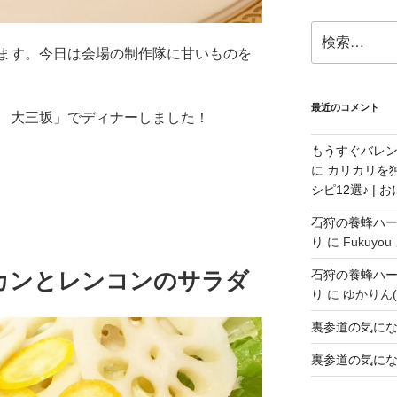
検
索:
ます。今日は会場の制作隊に甘いものを
最近のコメント
 大三坂」でディナーしました！
もうすぐバレ
に
カリカリを
シピ12選♪ |
石狩の養蜂ハ
り
に
Fukuyou
石狩の養蜂ハ
カンとレンコンのサラダ
り
に
ゆかりん(
裏参道の気に
裏参道の気に