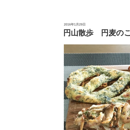
フ
ル！
キ
投
2016年1月29日
ン
稿
円山散歩 円麦の
日:
カ
ン
と
レ
ン
コ
ン
の
サ
ラ
ダ”
の