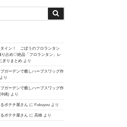
検
索
ンタイン！ ごぼうのフロランタン
独り占め♡絶品「フロランタン」レ
 おにぎりまとめ
より
ーブガーデンで癒しハーブスワッグ作
より
ーブガーデンで癒しハーブスワッグ作
沖縄)
より
なるポテチ屋さん
に
Fukuyou
より
なるポテチ屋さん
に
高橋
より