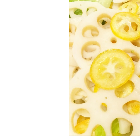
大
三
坂”
の