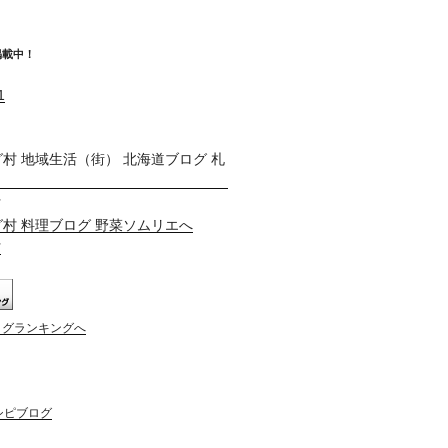
掲載中！
村
村
ログランキングへ
 レシピブログ