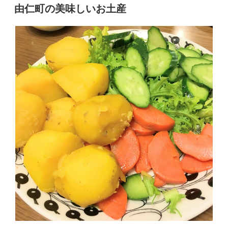
稿
由仁町の美味しいお土産
日: