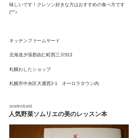
味しいです！クレソン好きな方はおすすめの食べ方です
(^^♪
キッチンファームヤード
北海道夕張郡由仁町西三川913
札幌わしたショップ
札幌市中央区大通西2-1 オーロラタウン内
投
2016年3月28日
稿
人気野菜ソムリエの美のレッスン本
日: