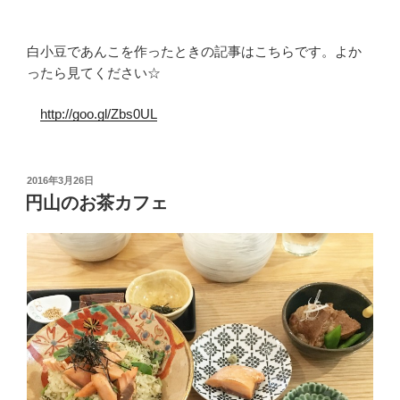
白小豆であんこを作ったときの記事はこちらです。よか
ったら見てください☆
http://goo.gl/Zbs0UL
投
2016年3月26日
稿
円山のお茶カフェ
日: