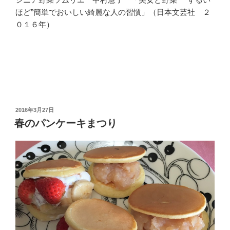
ほど”簡単でおいしい綺麗な人の習慣」（日本文芸社 ２
０１６年）
投
2016年3月27日
稿
春のパンケーキまつり
日: