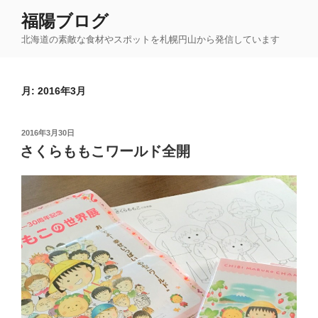
コ
福陽ブログ
ン
北海道の素敵な食材やスポットを札幌円山から発信しています
テ
ン
ツ
月:
2016年3月
へ
ス
キ
投
2016年3月30日
ッ
稿
さくらももこワールド全開
日:
プ