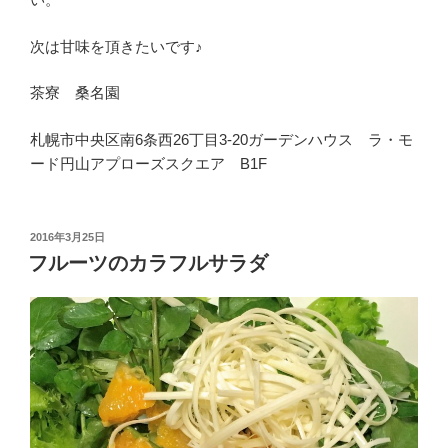
次は甘味を頂きたいです♪
茶寮 桑名園
札幌市中央区南6条西26丁目3-20
ガーデンハウス ラ・モ
ード円山アプローズスクエア B1F
投
2016年3月25日
稿
フルーツのカラフルサラダ
日: