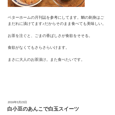
ベターホームの月刊誌を参考にしてます。鯛の刺身はご
まだれに漬けてます♪だからそのまま食べても美味しい。
お茶を注ぐと、ごまの香ばしさが食欲をそそる。
食欲がなくてもさらさらいけます。
まさに大人のお茶漬け。また食べたいです。
投
2016年3月23日
稿
白小豆のあんこで白玉スイーツ
日: