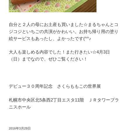
自分と２人の母にお土産も買いました☆まるちゃんとコ
ジコジといちごの共演がかわいい。お持ち帰り用の塗り
絵サービスもあったし、よかったです(^^♪
大人も楽しめる内容でした！また行きたい☆4月3日
（日）までなので、ぜひご覧ください！
デビュー３０周年記念 さくらももこの世界展
札幌市中央区北5条西2丁目エスタ11階 ＪＲタワープラ
ニスホール
投
2016年3月29日