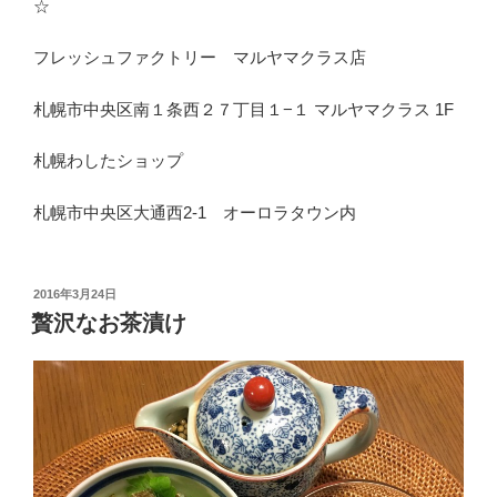
☆
フレッシュファクトリー マルヤマクラス店
札幌市中央区南１条西２７丁目１−１ マルヤマクラス 1F
札幌わしたショップ
札幌市中央区大通西2-1 オーロラタウン内
投
2016年3月24日
稿
贅沢なお茶漬け
日: