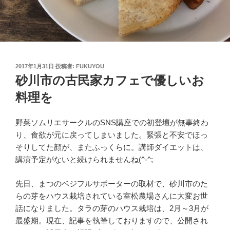
投
2017年1月31日
投稿者:
FUKUYOU
稿
砂川市の古民家カフェで優しいお
日:
料理を
野菜ソムリエサークルのSNS講座での初登壇が無事終わ
り、食欲が元に戻ってしまいました。緊張と不安でほっ
そりしてた顔が、またふっくらに。講師ダイエットは、
講演予定がないと続けられませんね(^-^;
先日、まつのベジフルサポーターの取材で、砂川市のた
らの芽をハウス栽培されている室松農場さんに大変お世
話になりました。タラの芽のハウス栽培は、2月～3月が
最盛期。現在、記事を執筆しておりますので、公開され