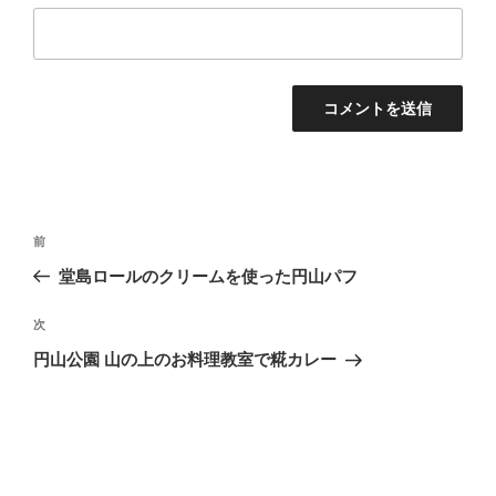
投
前
前
稿
の
堂島ロールのクリームを使った円山パフ
ナ
投
ビ
稿
次
次
ゲ
の
円山公園 山の上のお料理教室で糀カレー
投
ー
稿
シ
ョ
ン