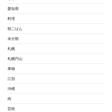
愛知県
料理
朝ごはん
未分類
札幌
札幌円山
果物
江別
沖縄
肉
芸術