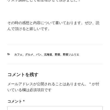
その時の感想と内容について書いております。ぜひ、読
んで頂けると嬉しいです。
カ
カフェ
、
グルメ
、
パン
、
北海道
、
野菜
、
野菜ソムリエ
テ
ゴ
リ
ー
コメントを残す
メールアドレスが公開されることはありません。
*
が付
いている欄は必須項目です
コメント
*