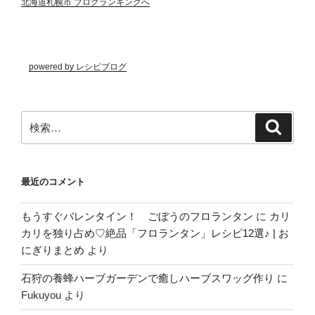
北海道札幌市 ブログランキングへ
powered by レシピブログ
検
検
索
索:
最近のコメント
もうすぐバレンタイン！ ごぼうのフロランタン
に
カリ
カリを独り占め♡絶品「フロランタン」レシピ12選♪ | お
にぎりまとめ
より
石狩の養蜂ハーブガーデンで癒しハーブスワッグ作り
に
Fukuyou
より