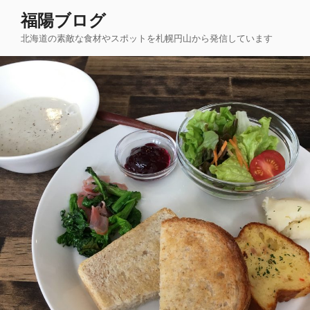
コ
福陽ブログ
ン
北海道の素敵な食材やスポットを札幌円山から発信しています
テ
ン
ツ
へ
ス
キ
ッ
プ