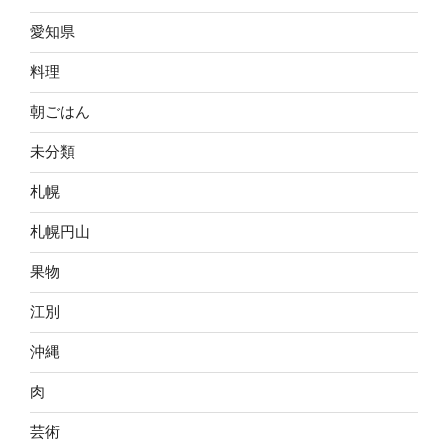
愛知県
料理
朝ごはん
未分類
札幌
札幌円山
果物
江別
沖縄
肉
芸術