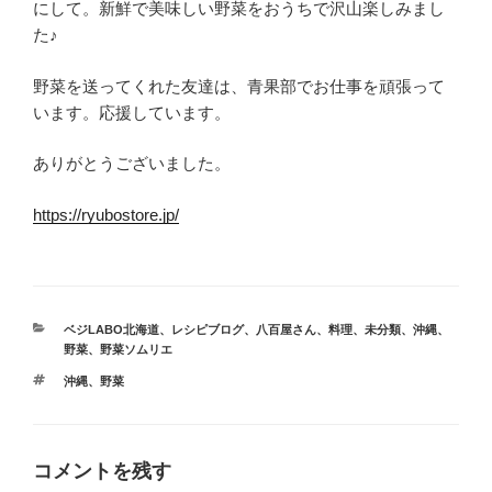
にして。新鮮で美味しい野菜をおうちで沢山楽しみまし
た♪
野菜を送ってくれた友達は、青果部でお仕事を頑張って
います。応援しています。
ありがとうございました。
https://ryubostore.jp/
カ
ベジLABO北海道
、
レシピブログ
、
八百屋さん
、
料理
、
未分類
、
沖縄
、
テ
野菜
、
野菜ソムリエ
ゴ
タ
沖縄
、
野菜
リ
グ
ー
コメントを残す