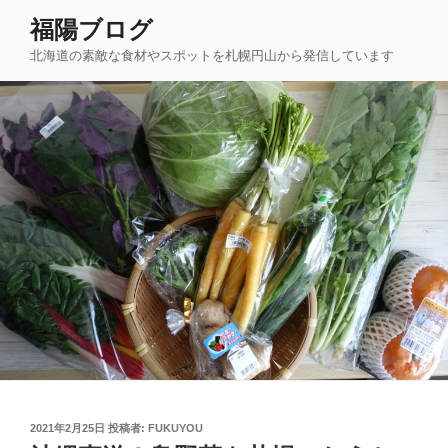
コ
福陽ブログ
ン
北海道の素敵な食材やスポットを札幌円山から発信しています
テ
ン
ツ
へ
ス
キ
ッ
プ
投
2021年2月25日
投稿者:
FUKUYOU
稿