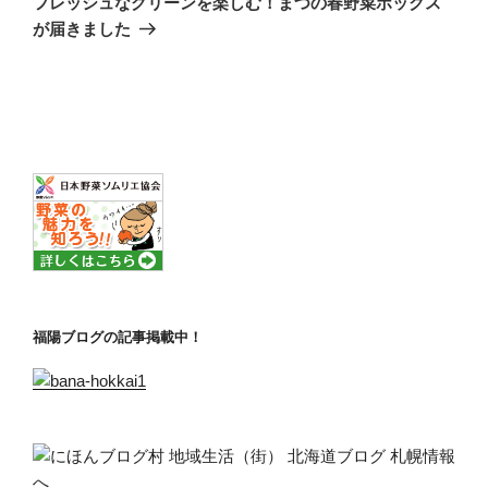
フレッシュなグリーンを楽しむ！まつの春野菜ボックス
投
ー
が届きました
稿
シ
ョ
ン
福陽ブログの記事掲載中！