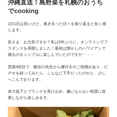
沖縄直送！島野菜を札幌のおうち
日:
でcooking
1日1日は長いけど、過ぎ去った日々を振り返ると短く感
じます。
皆さま、お元気ですか？私は5年ぶりに、オンラインでフ
ラダンスを再開しました！最初は懐かしのハワイアンで
踊るのをシンプルに楽しんでいたのですが・・・
受講4回目で、横浜の先生から腰付きのご指摘があり、ビ
デオを録ってみたら、こんなに下手だったのかと、少し
へこんでおります。
体力低下とブランクを受け止め、嫌にならない程度に改
善しながら楽しみます。