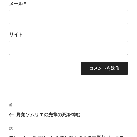
メール
*
サイト
投
前
前
稿
の
野菜ソムリエの先輩の死を悼む
ナ
投
ビ
稿
次
次
ゲ
の