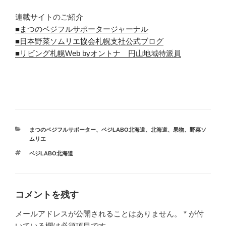
連載サイトのご紹介
■まつのベジフルサポータージャーナル
■日本野菜ソムリエ協会札幌支社公式ブログ
■リビング札幌Web byオントナ 円山地域特派員
カ
まつのベジフルサポーター
、
ベジLABO北海道
、
北海道
、
果物
、
野菜ソ
テ
ムリエ
ゴ
タ
ベジLABO北海道
リ
グ
ー
コメントを残す
メールアドレスが公開されることはありません。
*
が付
いている欄は必須項目です