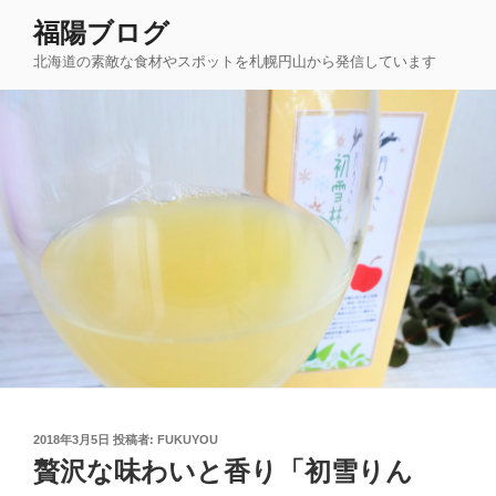
コ
福陽ブログ
ン
北海道の素敵な食材やスポットを札幌円山から発信しています
テ
ン
ツ
へ
ス
キ
ッ
プ
投
2018年3月5日
投稿者:
FUKUYOU
稿
贅沢な味わいと香り「初雪りん
日: