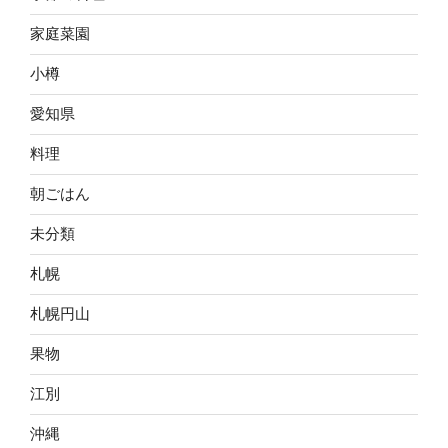
家庭菜園
小樽
愛知県
料理
朝ごはん
未分類
札幌
札幌円山
果物
江別
沖縄