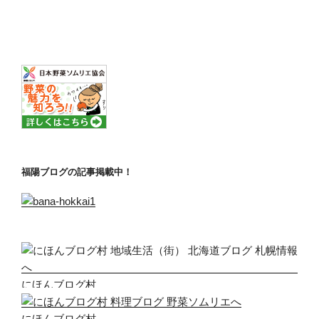
稿
シ
ョ
ン
福陽ブログの記事掲載中！
にほんブログ村
にほんブログ村