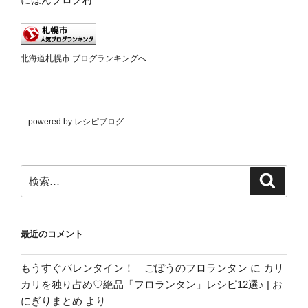
北海道札幌市 ブログランキングへ
powered by レシピブログ
検
検
索
索:
最近のコメント
もうすぐバレンタイン！ ごぼうのフロランタン
に
カリ
カリを独り占め♡絶品「フロランタン」レシピ12選♪ | お
にぎりまとめ
より