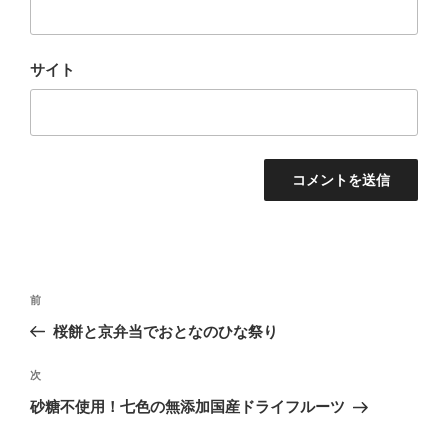
サイト
投
前
前
稿
の
桜餅と京弁当でおとなのひな祭り
ナ
投
ビ
稿
次
次
ゲ
の
砂糖不使用！七色の無添加国産ドライフルーツ
投
ー