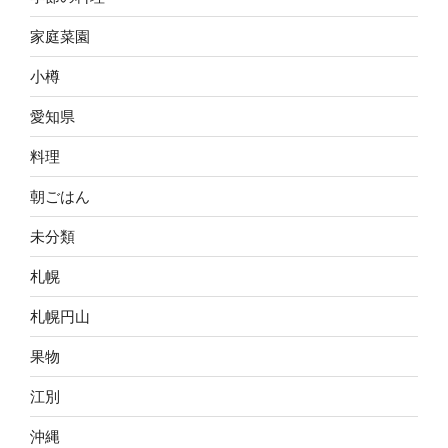
家庭菜園
小樽
愛知県
料理
朝ごはん
未分類
札幌
札幌円山
果物
江別
沖縄