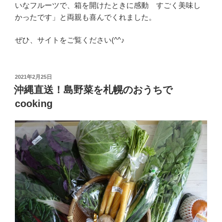
いなフルーツで、箱を開けたときに感動 すごく美味し
かったです」と両親も喜んでくれました。
ぜひ、サイトをご覧ください(^^♪
投
2021年2月25日
稿
沖縄直送！島野菜を札幌のおうちで
日:
cooking