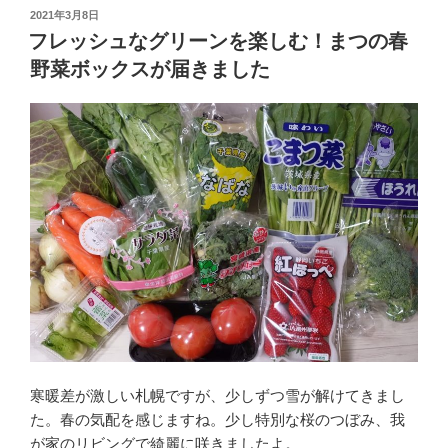
投
2021年3月8日
稿
フレッシュなグリーンを楽しむ！まつの春
日:
野菜ボックスが届きました
寒暖差が激しい札幌ですが、少しずつ雪が解けてきまし
た。春の気配を感じますね。少し特別な桜のつぼみ、我
が家のリビングで綺麗に咲きましたよ。