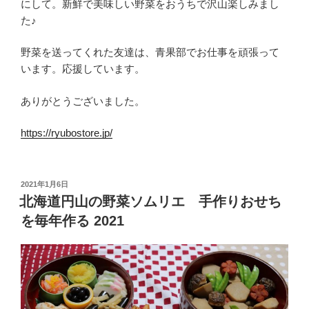
にして。新鮮で美味しい野菜をおうちで沢山楽しみまし
た♪
野菜を送ってくれた友達は、青果部でお仕事を頑張って
います。応援しています。
ありがとうございました。
https://ryubostore.jp/
投
2021年1月6日
稿
北海道円山の野菜ソムリエ 手作りおせち
日:
を毎年作る 2021