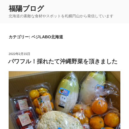
コ
福陽ブログ
ン
北海道の素敵な食材やスポットを札幌円山から発信しています
テ
ン
ツ
カテゴリー:
ベジLABO北海道
へ
ス
キ
投
2022年2月15日
ッ
稿
パワフル！採れたて沖縄野菜を頂きました
日:
プ